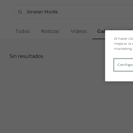
Skip to main content
Buscar contenidos - Jonatan%20Morilla
Introduce tu búsqueda, espera unos instantes y t
Todos
Noticias
Vídeos
Galerías
J
Al hacer cli
mejorar la 
marketing.
Sin resultados
Sin resultados
Configu