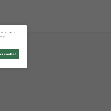
tres caracteres.
ositivo para
para
as cookies