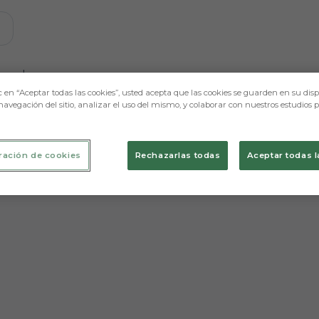
e mostraremos contenidos relacionados con esta. Mínimo 
ugadores
c en “Aceptar todas las cookies”, usted acepta que las cookies se guarden en su disp
navegación del sitio, analizar el uso del mismo, y colaborar con nuestros estudios 
ración de cookies
Rechazarlas todas
Aceptar todas l