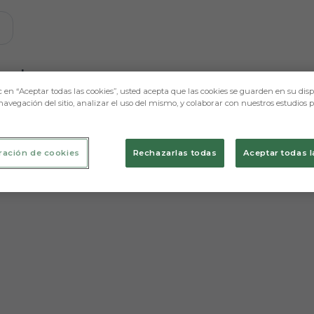
e mostraremos contenidos relacionados con esta. Mínimo 
ugadores
c en “Aceptar todas las cookies”, usted acepta que las cookies se guarden en su disp
navegación del sitio, analizar el uso del mismo, y colaborar con nuestros estudios 
ración de cookies
Rechazarlas todas
Aceptar todas l