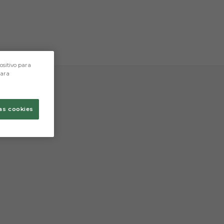
tres caracteres.
ositivo para
para
as cookies