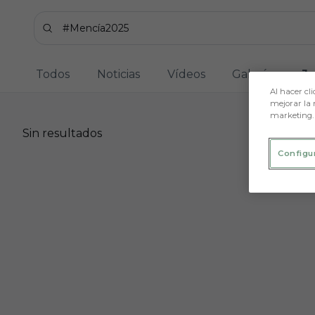
Skip to main content
Buscar contenidos - #Menc%C3%ADa2025
Introduce tu búsqueda, espera unos instantes y t
Todos
Noticias
Vídeos
Galerías
J
Al hacer cli
mejorar la 
marketing.
Sin resultados
Sin resultados
Configu