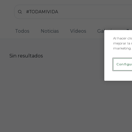
Skip to main content
Buscar contenidos - #TODAMIVIDA
Introduce tu búsqueda, espera unos instantes y t
Todos
Noticias
Vídeos
Galerías
J
Al hacer cli
mejorar la 
marketing.
Sin resultados
Sin resultados
Configu