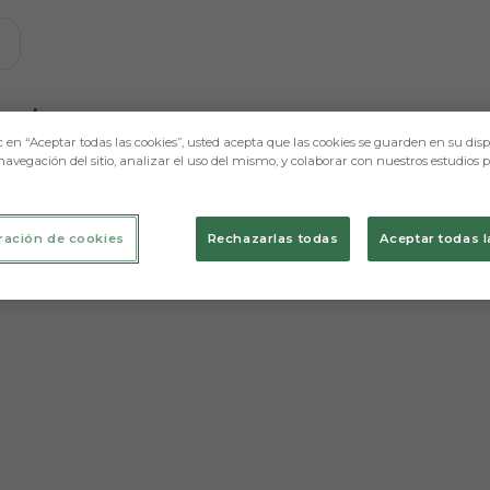
e mostraremos contenidos relacionados con esta. Mínimo 
ugadores
c en “Aceptar todas las cookies”, usted acepta que las cookies se guarden en su disp
navegación del sitio, analizar el uso del mismo, y colaborar con nuestros estudios 
ración de cookies
Rechazarlas todas
Aceptar todas l