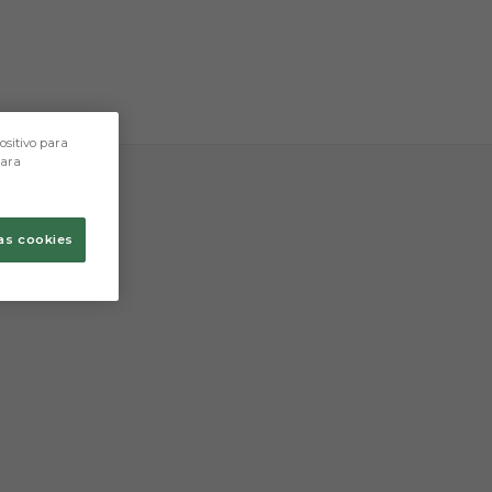
tres caracteres.
ositivo para
para
as cookies