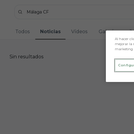
Skip to main content
Buscar contenidos - M%C3%A1laga%20CF
Introduce tu búsqueda, espera unos instantes y t
Todos
Noticias
Vídeos
Galerías
J
Al hacer cli
mejorar la 
marketing.
Sin resultados
Sin resultados
Configu