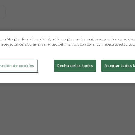
e mostraremos contenidos relacionados con esta. Mínimo 
ugadores
c en “Aceptar todas las cookies”, usted acepta que las cookies se guarden en su disp
navegación del sitio, analizar el uso del mismo, y colaborar con nuestros estudios 
ración de cookies
Rechazarlas todas
Aceptar todas l