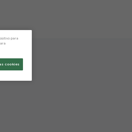
tres caracteres.
ositivo para
para
as cookies