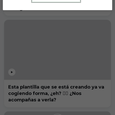
La plantilla recibe el "Welcome pack" de
La Liga
Esta plantilla que se está creando ya va
cogiendo forma, ¿eh? 😮‍💨 ¿Nos
acompañas a verla?