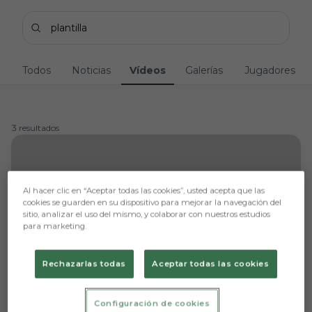
Skip to main content
Buscar contenidos - plantilla
Introduce tu búsqueda, espera unos instantes y te 
Todos
Noticias
Vídeos
Galerías
Jugadores
3 resultados
3 resultados
Al hacer clic en “Aceptar todas las cookies”, usted acepta que las
cookies se guarden en su dispositivo para mejorar la navegación del
sitio, analizar el uso del mismo, y colaborar con nuestros estudios
para marketing.
Rechazarlas todas
Aceptar todas las cookies
Configuración de cookies