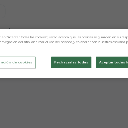
e mostraremos contenidos relacionados con esta. Mínimo 
ugadores
c en “Aceptar todas las cookies”, usted acepta que las cookies se guarden en su disp
navegación del sitio, analizar el uso del mismo, y colaborar con nuestros estudios 
ración de cookies
Rechazarlas todas
Aceptar todas l