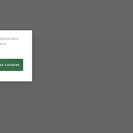
tres caracteres.
ositivo para
para
as cookies