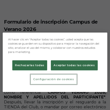
Formulario de inscripción Campus de
Verano 2026
Al hacer clic en “Aceptar todas las cookies”, usted acepta que las
LUGAR:
Ciudad Deportiva Burgos CF
cookies se guarden en su dispositivo para mejorar la navegación del
sitio, analizar el uso del mismo, y colaborar con nuestros estudios
FECHAS:
Del 1 al 5 de julio 2024
para marketing.
HORARIO:
09:00 - 14:00 horas / Almuerzo incluido
El pago podrá realizarse mediante
transferencia
Rechazarlas todas
Aceptar todas las cookies
bancaria
: ES19 2100 8657 0902 0012 4920; o en
efectivo en la TIENDA del BURGOS CLUB DE
FUTBOL
(Avda. del Arlanzón, s/n, Burgos).
Configuración de cookies
En el primer supuesto será NECESARIO indicar
como referencia
"CAMPUS VERANO 2026,
NOMBRE Y APELLIDOS DEL PARTICIPANTE"
.
Después, llevar la inscripción y el resguardo a la
TIENDA del Club, o mandar por correo electrónico