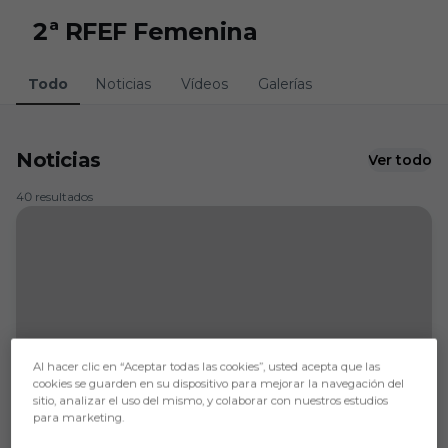
Skip to main content
2ª RFEF Femenina
Todo
Noticias
Vídeos
Galerías
Noticias
Ver todo
40 resultados
Al hacer clic en “Aceptar todas las cookies”, usted acepta que las
cookies se guarden en su dispositivo para mejorar la navegación del
sitio, analizar el uso del mismo, y colaborar con nuestros estudios
para marketing.