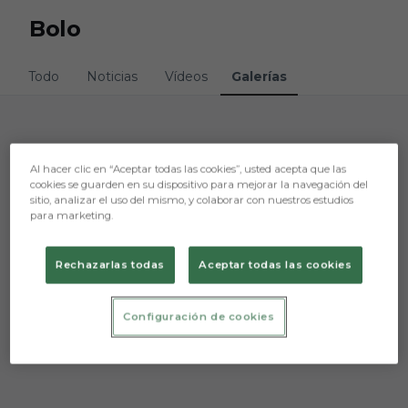
Skip to main content
Bolo
Todo
Noticias
Vídeos
Galerías
Lo sentimos, no hemos encontrado nada.
Al hacer clic en “Aceptar todas las cookies”, usted acepta que las
cookies se guarden en su dispositivo para mejorar la navegación del
Intenta otra búsqueda.
sitio, analizar el uso del mismo, y colaborar con nuestros estudios
para marketing.
Rechazarlas todas
Aceptar todas las cookies
Configuración de cookies