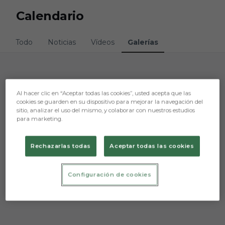
Skip to main content
Calendario
Todo
Noticias
Vídeos
Galerías
Lo sentimos, no hemos encontrado nada.
Al hacer clic en “Aceptar todas las cookies”, usted acepta que las
cookies se guarden en su dispositivo para mejorar la navegación del
Intenta otra búsqueda.
sitio, analizar el uso del mismo, y colaborar con nuestros estudios
para marketing.
Rechazarlas todas
Aceptar todas las cookies
Configuración de cookies