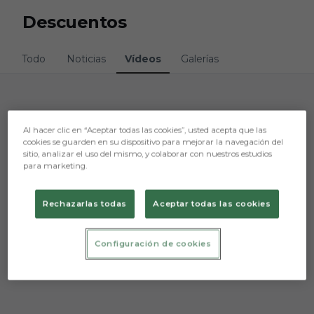
Skip to main content
Descuentos
Todo
Noticias
Vídeos
Galerías
Lo sentimos, no hemos encontrado nada.
Al hacer clic en “Aceptar todas las cookies”, usted acepta que las
cookies se guarden en su dispositivo para mejorar la navegación del
Intenta otra búsqueda.
sitio, analizar el uso del mismo, y colaborar con nuestros estudios
para marketing.
Rechazarlas todas
Aceptar todas las cookies
Configuración de cookies