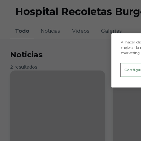
Skip to main content
Hospital Recoletas Bur
Todo
Noticias
Vídeos
Galerías
Al hacer cli
mejorar la 
Noticias
marketing.
2 resultados
Configu