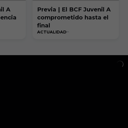
il A
Previa | El BCF Juvenil A
nencia
comprometido hasta el
final
ACTUALIDAD