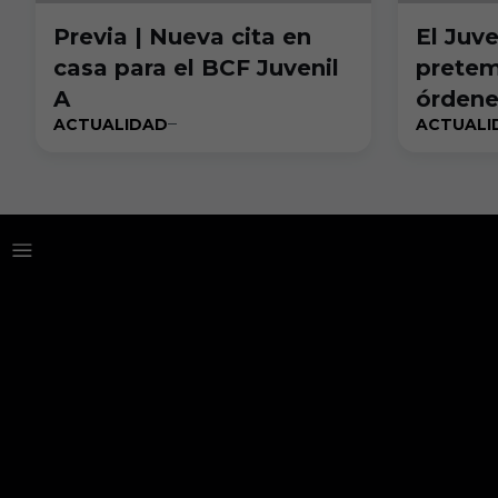
Previa | Nueva cita en
El Juv
casa para el BCF Juvenil
pretem
A
órdene
ACTUALIDAD
ACTUALI