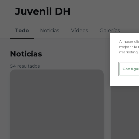
Skip to main content
Juvenil DH
Todo
Noticias
Vídeos
Galerías
Al hacer cli
mejorar la 
Noticias
marketing.
54 resultados
Configu