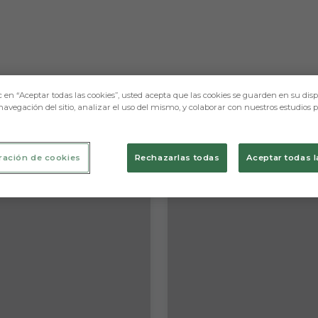
c en “Aceptar todas las cookies”, usted acepta que las cookies se guarden en su disp
navegación del sitio, analizar el uso del mismo, y colaborar con nuestros estudios 
ración de cookies
Rechazarlas todas
Aceptar todas l