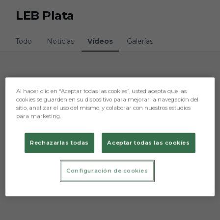
Skip to main content
LEB Plata
Todo
Noticias
Vídeos
Galerías
Lo sentimos, no hemos encontrado nada.
Al hacer clic en “Aceptar todas las cookies”, usted acepta que las
cookies se guarden en su dispositivo para mejorar la navegación del
Intenta otra búsqueda.
sitio, analizar el uso del mismo, y colaborar con nuestros estudios
para marketing.
Rechazarlas todas
Aceptar todas las cookies
Configuración de cookies