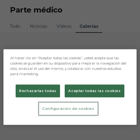
Skip to main content
Parte médico
Todo
Noticias
Vídeos
Galerías
Lo sentimos, no hemos encontrado nada.
Al hacer clic en “Aceptar todas las cookies”, usted acepta que las
cookies se guarden en su dispositivo para mejorar la navegación del
Intenta otra búsqueda.
sitio, analizar el uso del mismo, y colaborar con nuestros estudios
para marketing.
Rechazarlas todas
Aceptar todas las cookies
Configuración de cookies