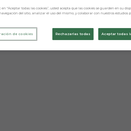
c en “Aceptar todas las cookies”, usted acepta que las cookies se guarden en su disp
navegación del sitio, analizar el uso del mismo, y colaborar con nuestros estudios 
ración de cookies
Rechazarlas todas
Aceptar todas l