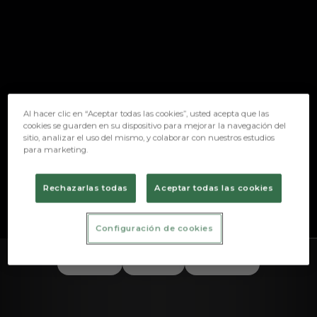
Skip to main content
Al hacer clic en “Aceptar todas las cookies”, usted acepta que las
cookies se guarden en su dispositivo para mejorar la navegación del
sitio, analizar el uso del mismo, y colaborar con nuestros estudios
para marketing.
Rechazarlas todas
Aceptar todas las cookies
ARIEL SCARPELLI
POSICIÓN
UTILLERO
Configuración de cookies
PARTIDOS
GOLES
ASISTENCIAS
0
0
0