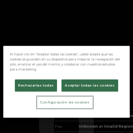
Skip to main content
Al hacer clic en “Aceptar todas las cookies”, usted acepta que las
cookies se guarden en su dispositivo para mejorar la navegación del
sitio, analizar el uso del mismo, y colaborar con nuestros estudios
para marketing.
0
BEATRIZ GONZÁLEZ
Rechazarlas todas
Aceptar todas las cookies
POSICIÓN
FISIOTERAPEUTA
Configuración de cookies
Nacimiento
Edad
30 años
País
Unknown or Invalid Region