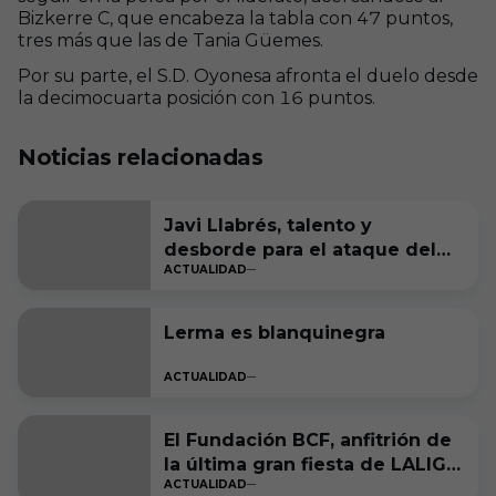
Bizkerre C, que encabeza la tabla con 47 puntos,
tres más que las de Tania Güemes.
Por su parte, el S.D. Oyonesa afronta el duelo desde
la decimocuarta posición con 16 puntos.
Noticias relacionadas
Javi Llabrés, talento y
desborde para el ataque del
ACTUALIDAD
Burgos CF
Lerma es blanquinegra
ACTUALIDAD
El Fundación BCF, anfitrión de
la última gran fiesta de LALIGA
ACTUALIDAD
Genuine Moeve