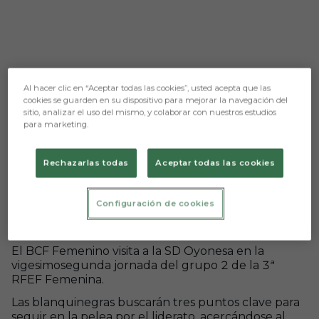
Al hacer clic en “Aceptar todas las cookies”, usted acepta que las
cookies se guarden en su dispositivo para mejorar la navegación del
sitio, analizar el uso del mismo, y colaborar con nuestros estudios
para marketing.
Rechazarlas todas
Aceptar todas las cookies
Aún no hay reacciones. ¡Sé el primero!
Configuración de cookies
SD Oyonesa – BCF Femenino (C.D. Burgos CF;
domingo 2, 17:00 horas)
El BCF Femenino visita a la SD Oyonesa en la
vigesimosegunda jornada del grupo 2 de la 3ª
RFEF Femenina.
Las blanquinegras buscarán tres puntos clave para
seguir en la pelea por el liderato, acercándose al