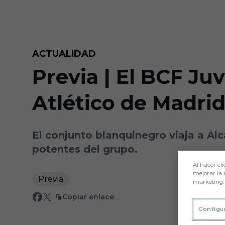
Skip to main content
ACTUALIDAD
Previa | El BCF Juv
Atlético de Madri
El conjunto blanquinegro viaja a Alc
potentes del grupo.
Al hacer cli
mejorar la 
Previa
marketing.
Copiar enlace
Configu