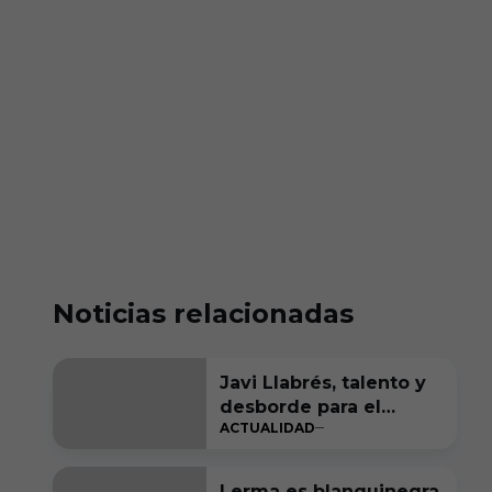
Noticias relacionadas
Javi Llabrés, talento y
desborde para el
ACTUALIDAD
ataque del Burgos CF
Lerma es blanquinegra