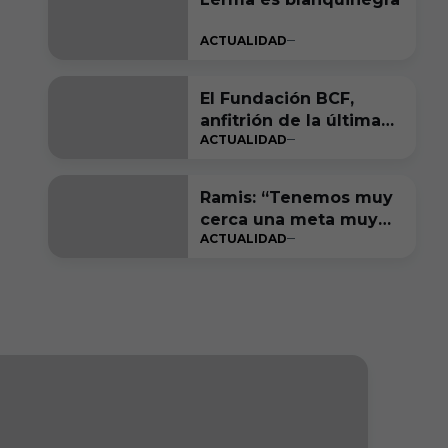
ACTUALIDAD
El Fundación BCF,
anfitrión de la última
ACTUALIDAD
gran fiesta de LALIGA
Genuine Moeve
Ramis: “Tenemos muy
cerca una meta muy
ACTUALIDAD
bonita de cumplir”