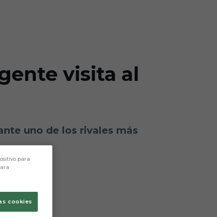
gente visita al
ante uno de los rivales más
ositivo para
para
as cookies