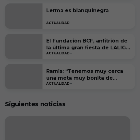
Lerma es blanquinegra
ACTUALIDAD
El Fundación BCF, anfitrión de
la última gran fiesta de LALIGA
ACTUALIDAD
Genuine Moeve
Ramis: “Tenemos muy cerca
una meta muy bonita de
ACTUALIDAD
cumplir”
Siguientes noticias