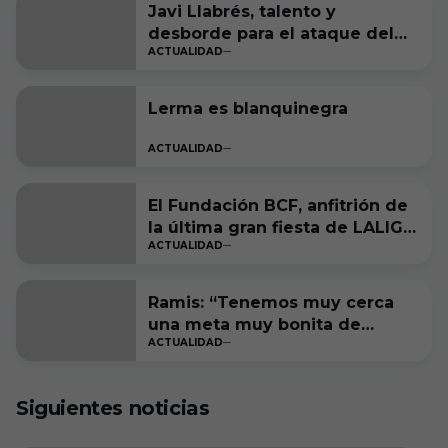
Javi Llabrés, talento y
desborde para el ataque del
ACTUALIDAD
Burgos CF
Lerma es blanquinegra
ACTUALIDAD
El Fundación BCF, anfitrión de
la última gran fiesta de LALIGA
ACTUALIDAD
Genuine Moeve
Ramis: “Tenemos muy cerca
una meta muy bonita de
ACTUALIDAD
cumplir”
Siguientes noticias