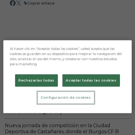
Copiar enlace
Al hacer clic en “Aceptar todas las cookies”, usted acepta que las
cookies se guarden en su dispositivo para mejorar la navegación del
sitio, analizar el uso del mismo, y colaborar con nuestros estudios
para marketing.
Rechazarlas todas
Aceptar todas las cookies
Aún no hay reacciones. ¡Sé el primero!
Configuración de cookies
Burgos CF B - Real Oviedo Vetusta (sábado 7;
19:00; C.D. Burgos CF)
Nueva jornada de competición en la Ciudad
Deportiva de Castañares, donde el Burgos CF B