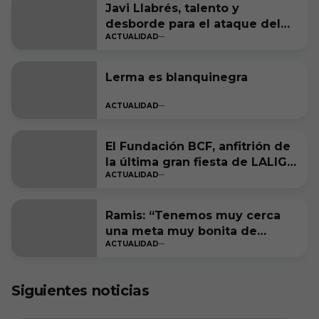
Javi Llabrés, talento y
desborde para el ataque del
ACTUALIDAD
Burgos CF
Lerma es blanquinegra
ACTUALIDAD
El Fundación BCF, anfitrión de
la última gran fiesta de LALIGA
ACTUALIDAD
Genuine Moeve
Ramis: “Tenemos muy cerca
una meta muy bonita de
ACTUALIDAD
cumplir”
Siguientes noticias