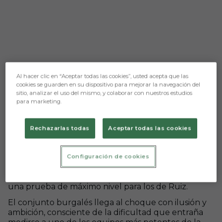
Al hacer clic en “Aceptar todas las cookies”, usted acepta que las
cookies se guarden en su dispositivo para mejorar la navegación del
sitio, analizar el uso del mismo, y colaborar con nuestros estudios
para marketing.
Aún no hay reacciones. ¡Sé el primero!
Real Madrid CF - BCF Juvenil A (sábado 24;
Rechazarlas todas
Aceptar todas las cookies
12:00; Ciudad Real Madrid)
El BCF Juvenil A afronta este fin de semana una de
Configuración de cookies
las salidas más exigentes de la temporada al visitar al
Real Madrid CF, en un encuentro que supondrá
una prueba de máximo nivel para los de Ruiz.
El conjunto burgalés llega al choque con ilusión y
ambición, consciente de la dificultad que entraña