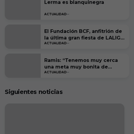
Lerma es blanquinegra
ACTUALIDAD
El Fundación BCF, anfitrión de
la última gran fiesta de LALIGA
ACTUALIDAD
Genuine Moeve
Ramis: “Tenemos muy cerca
una meta muy bonita de
ACTUALIDAD
cumplir”
Siguientes noticias