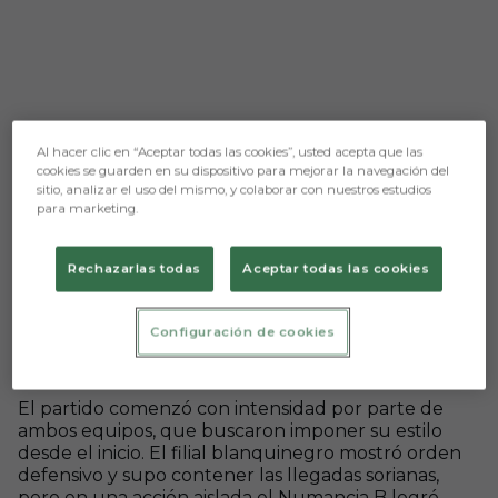
Al hacer clic en “Aceptar todas las cookies”, usted acepta que las
cookies se guarden en su dispositivo para mejorar la navegación del
sitio, analizar el uso del mismo, y colaborar con nuestros estudios
para marketing.
Aún no hay reacciones. ¡Sé el primero!
Rechazarlas todas
Aceptar todas las cookies
El Burgos CF Promesas disputó su último amistoso
de pretemporada frente al Numancia B, un
Configuración de cookies
encuentro muy competido que terminó con
derrota por la mínima, uno a cero.
El partido comenzó con intensidad por parte de
ambos equipos, que buscaron imponer su estilo
desde el inicio. El filial blanquinegro mostró orden
defensivo y supo contener las llegadas sorianas,
pero en una acción aislada el Numancia B logró