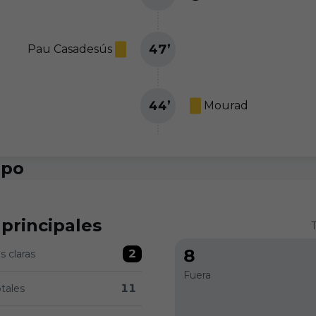
47
’
Pau Casadesús
44
’
Mourad
ipo
 principales
T
8
2
 claras
a 0 versus Burgos CF 2
Fuera
11
otales
0 versus Burgos CF 11