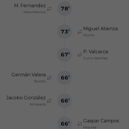
M. Fernandez
78
’
Mika Mármol
Miguel Atienza
73
’
Mumo
P. Valcarce
67
’
Curro Sánchez
Germán Valera
66
’
Bundu
Jacobo González
66
’
Almpanis
Gaspar Campos
66
’
Mourad