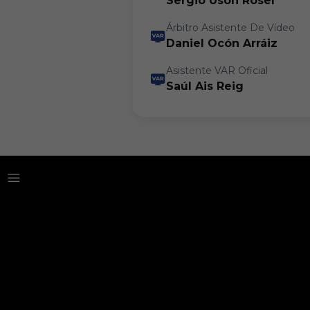
Sergio Usón Rosel
Árbitro Asistente De Vídeo
Daniel Ocón Arráiz
Asistente VAR Oficial
Saúl Ais Reig