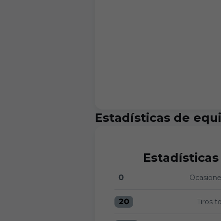
Estadísticas de equ
Estadísticas
0
Ocasiones
Ocasiones claras:FC Andorr
20
Tiros t
Tiros totales:FC Andorra 2