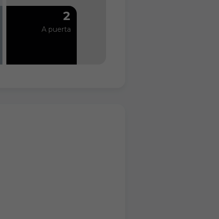
2
A puerta