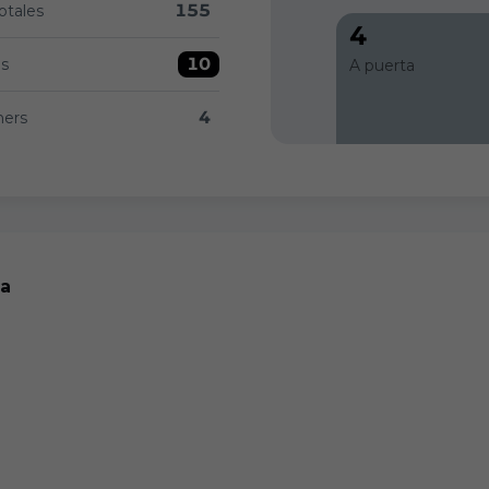
155
otales
797 versus Burgos CF 155
4
10
as
A puerta
 Burgos CF 10
4
ners
sus Burgos CF 4
ca