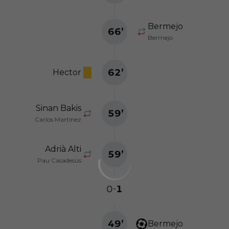
Bermejo
66
’
Bermejo
62
’
Hector
Sinan Bakis
59
’
Carlos Martínez
Adrià Alti
59
’
Pau Casadesús
0
1
-
49
’
Bermejo