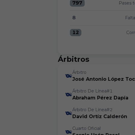
797
Pases t
Pases totales:FC Andorra 
8
Falt
Faltas:FC Andorra 8 versus
12
Cor
Corners:FC Andorra 12 ver
Árbitros
Árbitro
José Antonio López To
Árbitro De Línea#1
Abraham Pérez Dapía
Árbitro De Línea#2
David Ortíz Calderón
Cuarto Oficial