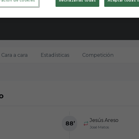
ración de cookies
Rechazarlas todas
Aceptar todas l
Cara a cara
Estadísticas
Competición
o
Jesús Areso
88
’
José Matos