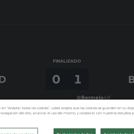
FINALIZADO
0
1
D
Bermejo
49’
c en “Aceptar todas las cookies”, usted acepta que las cookies se guarden en su disp
navegación del sitio, analizar el uso del mismo, y colaborar con nuestros estudios 