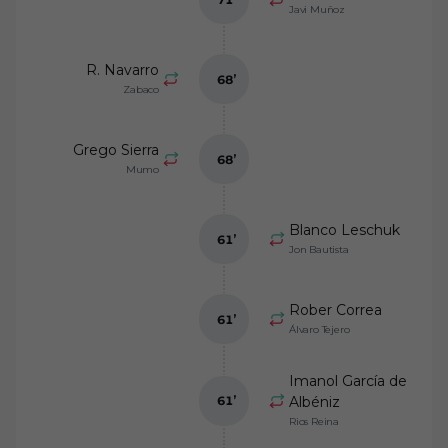
Javi Muñoz
R. Navarro
68
’
Zabaco
Grego Sierra
68
’
Mumo
Blanco Leschuk
61
’
Jon Bautista
Rober Correa
61
’
Álvaro Tejero
Imanol García de
61
’
Albéniz
Rios Reina