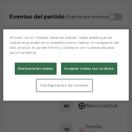
Eventos del partido
Ordenar por eventos
Al hacer clic en “Aceptar todas las cookies”, usted acepta que las
José Matos
94
’
cookies se guarden en su dispositivo para mejorar la navegación del
sitio, analizar el uso del mismo, y colaborar con nuestros estudios
para marketing.
Curro Sánchez
92
’
Rechazarlas todas
Aceptar todas las cookies
-
Configuración de cookies
1
2
Blanco Leschuk
86
’
Troncho
78
’