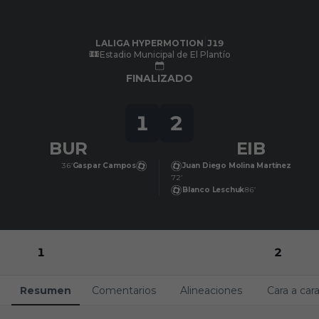
Skip to main content
LALIGA HYPERMOTION
|
J19
|
SD Eibar
-
Burgos CF
|
LALIGA HYPERMOTION
J19
Estadio Municipal de El Plantío
FINALIZADO
1
2
BUR
EIB
36’
Gaspar Campos
Juan Diego Molina Martínez
72’
Blanco Leschuk
86’
1
2
Resumen
Comentarios
Alineaciones
Cara a car