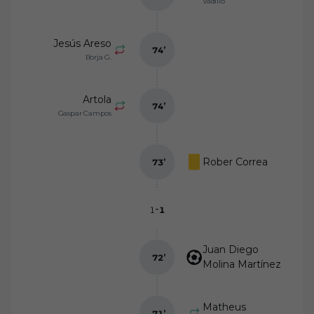
Vadillo
Jesús Areso
74
’
Borja G.
Artola
74
’
Gaspar Campos
Rober Correa
73
’
-
1
1
Juan Diego
72
’
Molina Martínez
Matheus
71
’