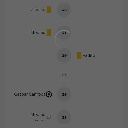
Zabaco
46
’
Mourad
41
’
Vadillo
39
’
-
1
0
Gaspar Campos
36
’
Mourad
25
’
Bermejo