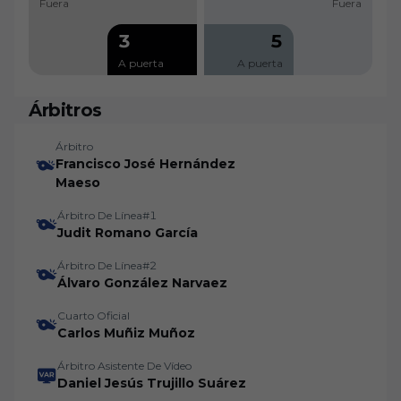
Fuera
Fuera
3
5
A puerta
A puerta
Árbitros
Árbitro
Francisco José Hernández
Maeso
Árbitro De Línea#1
Judit Romano García
Árbitro De Línea#2
Álvaro González Narvaez
Cuarto Oficial
Carlos Muñiz Muñoz
Árbitro Asistente De Vídeo
Daniel Jesús Trujillo Suárez