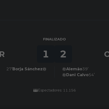
FINALIZADO
1
2
R
O
27’
Borja Sánchez
Alemâo
39’
Dani Calvo
54’
Espectadores: 11.156