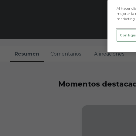
Al hacer cli
mejorar la 
marketing.
Configu
Resumen
Comentarios
Alineaciones
Momentos destaca