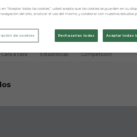
c en “Aceptar todas las cookies”, usted acepta que las cookies se guarden en su disp
navegación del sitio, analizar el uso del mismo, y colaborar con nuestros estudios 
ración de cookies
Rechazarlas todas
Aceptar todas l
Cara a cara
Estadísticas
Competición
dos