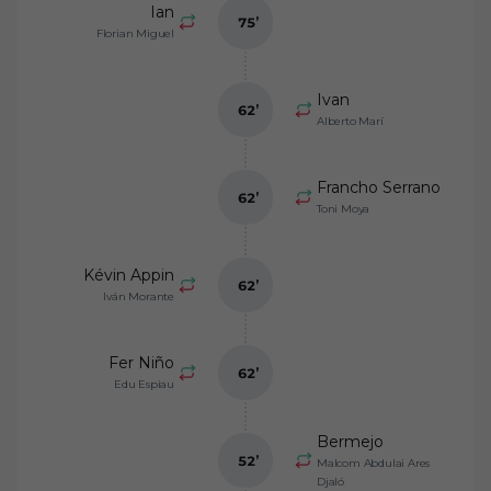
Ian
75
’
Florian Miguel
Ivan
62
’
Alberto Marí
Francho Serrano
62
’
Toni Moya
Kévin Appin
62
’
Iván Morante
Fer Niño
62
’
Edu Espiau
Bermejo
52
’
Malcom Abdulai Ares
Djaló