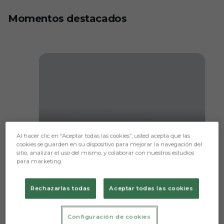
Momentos destacados
Al hacer clic en “Aceptar todas las cookies”, usted acepta que las
cookies se guarden en su dispositivo para mejorar la navegación del
Álex Sancris se viste de héroe
sitio, analizar el uso del mismo, y colaborar con nuestros estudios
para marketing.
en El Plantío con un gol 'in-
extremis'
Rechazarlas todas
Aceptar todas las cookies
Configuración de cookies