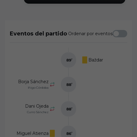
Eventos del partido
Ordenar por eventos
Baždar
89
’
Borja Sánchez
88
’
Iñigo Córdoba
Dani Ojeda
88
’
Curro Sánchez
Miguel Atienza
86
’