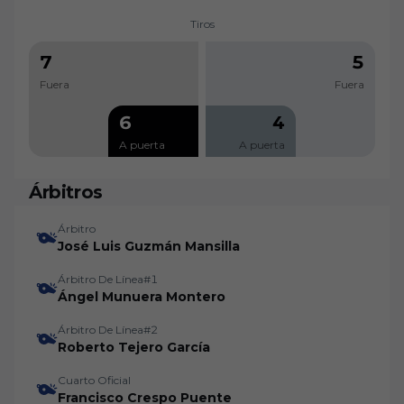
Tiros
7
5
Fuera
Fuera
6
4
A puerta
A puerta
Árbitros
Árbitro
José Luis Guzmán Mansilla
Árbitro De Línea#1
Ángel Munuera Montero
Árbitro De Línea#2
Roberto Tejero García
Cuarto Oficial
Francisco Crespo Puente