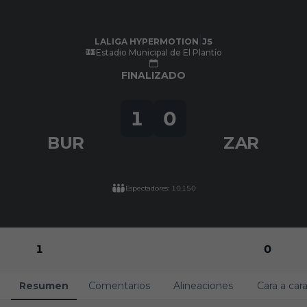
Skip to main content
LALIGA HYPERMOTION
|
J5
|
Real Zaragoza
-
Burgos CF
|
LALIGA HYPERMOTION
J5
Estadio Municipal de El Plantío
FINALIZADO
1
0
BUR
ZAR
Espectadores: 10.150
1
0
Resumen
Comentarios
Alineaciones
Cara a car