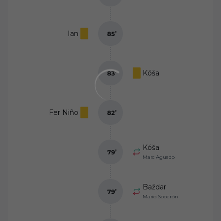
Ian
85
’
Kóša
83
’
Fer Niño
82
’
Kóša
79
’
Marc Aguado
Baždar
79
’
Mario Soberón