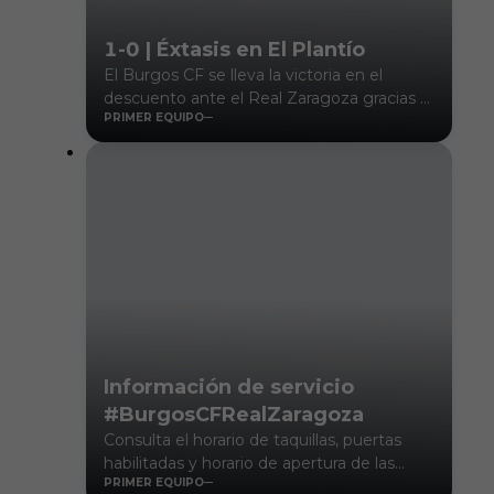
1-0 | Éxtasis en El Plantío
El Burgos CF se lleva la victoria en el
descuento ante el Real Zaragoza gracias a
PRIMER EQUIPO
un golazo de Álex Sancris que desató la
euforia entre la afición blanquinegra
Información de servicio
#BurgosCFRealZaragoza
Consulta el horario de taquillas, puertas
habilitadas y horario de apertura de las
PRIMER EQUIPO
mismas