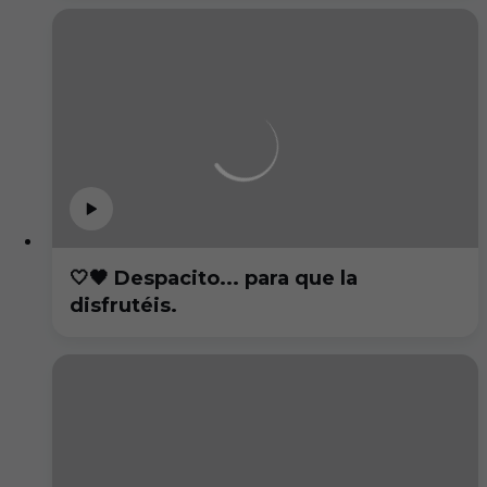
🤍🖤 Despacito... para que la
disfrutéis.