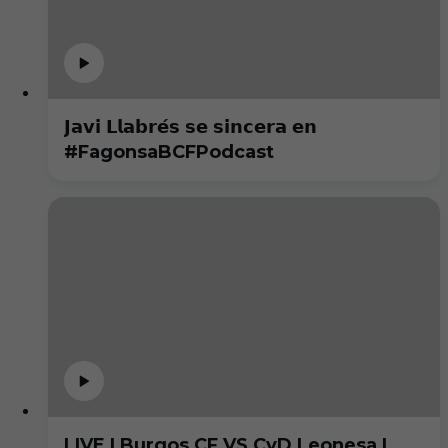
𝗝𝗮𝘃𝗶 𝗟𝗹𝗮𝗯𝗿𝗲́𝘀 𝘀𝗲 𝘀𝗶𝗻𝗰𝗲𝗿𝗮 𝗲𝗻
#FagonsaBCFPodcast
LIVE | Burgos CF VS CyD Leonesa |