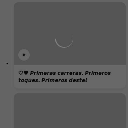
🤍🖤 𝙋𝙧𝙞𝙢𝙚𝙧𝙖𝙨 𝙘𝙖𝙧𝙧𝙚𝙧𝙖𝙨. 𝙋𝙧𝙞𝙢𝙚𝙧𝙤𝙨
𝙩𝙤𝙦𝙪𝙚𝙨. 𝙋𝙧𝙞𝙢𝙚𝙧𝙤𝙨 𝙙𝙚𝙨𝙩𝙚𝙡