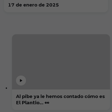
17 de enero de 2025
Al pibe ya le hemos contado cómo es
𝗘𝗹 𝗣𝗹𝗮𝗻𝘁𝗶́𝗼… 👀