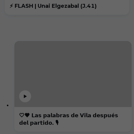
⚡ FLASH | Unai Elgezabal (J.41)
🤍🖤 𝗟𝗮𝘀 𝗽𝗮𝗹𝗮𝗯𝗿𝗮𝘀 𝗱𝗲 𝗩𝗶𝗹𝗮 𝗱𝗲𝘀𝗽𝘂é𝘀
𝗱𝗲𝗹 𝗽𝗮𝗿𝘁𝗶𝗱𝗼. 🎙️