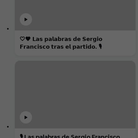
🤍🖤 𝗟𝗮𝘀 𝗽𝗮𝗹𝗮𝗯𝗿𝗮𝘀 𝗱𝗲 𝗦𝗲𝗿𝗴𝗶𝗼
𝗙𝗿𝗮𝗻𝗰𝗶𝘀𝗰𝗼 𝘁𝗿𝗮𝘀 𝗲𝗹 𝗽𝗮𝗿𝘁𝗶𝗱𝗼. 🎙️
🎙️ Las palabras de Sergio Francisco