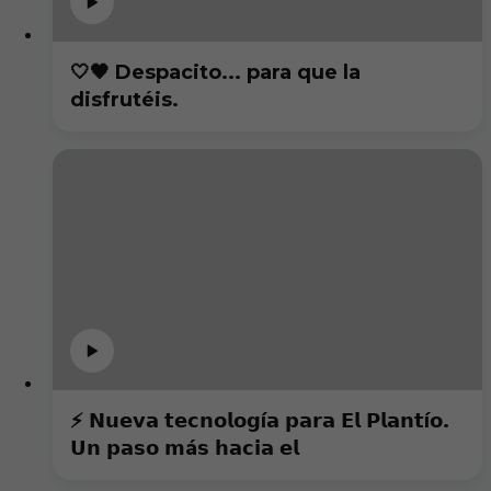
🤍🖤 Despacito... para que la
disfrutéis.
⚡️ 𝗡𝘂𝗲𝘃𝗮 𝘁𝗲𝗰𝗻𝗼𝗹𝗼𝗴í𝗮 𝗽𝗮𝗿𝗮 𝗘𝗹 𝗣𝗹𝗮𝗻𝘁í𝗼.
𝗨𝗻 𝗽𝗮𝘀𝗼 𝗺á𝘀 𝗵𝗮𝗰𝗶𝗮 𝗲𝗹