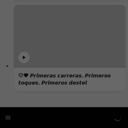
🤍🖤 𝙋𝙧𝙞𝙢𝙚𝙧𝙖𝙨 𝙘𝙖𝙧𝙧𝙚𝙧𝙖𝙨. 𝙋𝙧𝙞𝙢𝙚𝙧𝙤𝙨
𝙩𝙤𝙦𝙪𝙚𝙨. 𝙋𝙧𝙞𝙢𝙚𝙧𝙤𝙨 𝙙𝙚𝙨𝙩𝙚𝙡