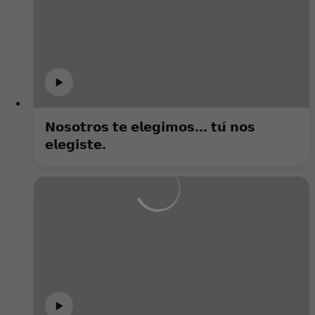
𝗡𝗼𝘀𝗼𝘁𝗿𝗼𝘀 𝘁𝗲 𝗲𝗹𝗲𝗴𝗶𝗺𝗼𝘀... 𝘁𝘂́ 𝗻𝗼𝘀
𝗲𝗹𝗲𝗴𝗶𝘀𝘁𝗲.