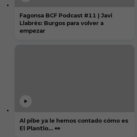
Fagonsa BCF Podcast #11 | Javi
Llabrés: Burgos para volver a
empezar
Al pibe ya le hemos contado cómo es
𝗘𝗹 𝗣𝗹𝗮𝗻𝘁𝗶́𝗼… 👀