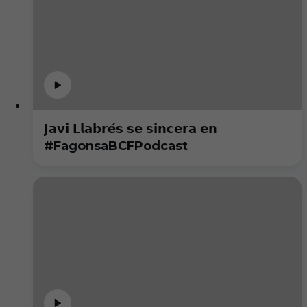
𝗝𝗮𝘃𝗶 𝗟𝗹𝗮𝗯𝗿𝗲́𝘀 𝘀𝗲 𝘀𝗶𝗻𝗰𝗲𝗿𝗮 𝗲𝗻
#FagonsaBCFPodcast