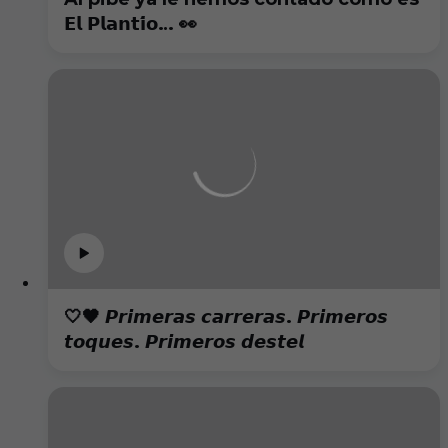
𝗘𝗹 𝗣𝗹𝗮𝗻𝘁𝗶́𝗼… 👀
🤍🖤 𝙋𝙧𝙞𝙢𝙚𝙧𝙖𝙨 𝙘𝙖𝙧𝙧𝙚𝙧𝙖𝙨. 𝙋𝙧𝙞𝙢𝙚𝙧𝙤𝙨
𝙩𝙤𝙦𝙪𝙚𝙨. 𝙋𝙧𝙞𝙢𝙚𝙧𝙤𝙨 𝙙𝙚𝙨𝙩𝙚𝙡