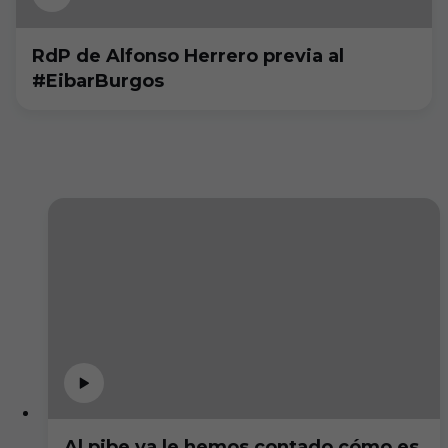
RdP de Alfonso Herrero previa al
#EibarBurgos
Al pibe ya le hemos contado cómo es