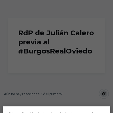
Skip to main content
RdP de Julián Calero
previa al
#BurgosRealOviedo
Aún no hay reacciones. ¡Sé el primero!