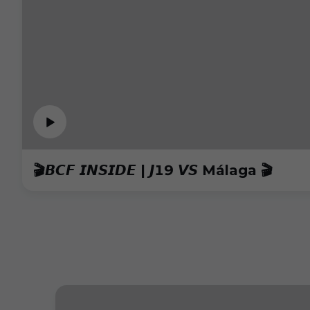
🎬𝘽𝘾𝙁 𝙄𝙉𝙎𝙄𝘿𝙀 | 𝙅19 𝙑𝙎 Málaga 🎬