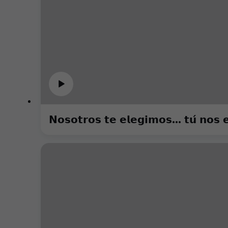
𝗡𝗼𝘀𝗼𝘁𝗿𝗼𝘀 𝘁𝗲 𝗲𝗹𝗲𝗴𝗶𝗺𝗼𝘀... 𝘁𝘂́ 𝗻𝗼𝘀 𝗲