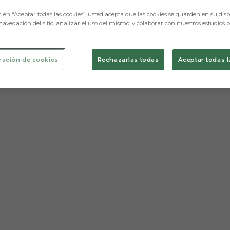
c en “Aceptar todas las cookies”, usted acepta que las cookies se guarden en su disp
navegación del sitio, analizar el uso del mismo, y colaborar con nuestros estudios 
ración de cookies
Rechazarlas todas
Aceptar todas l