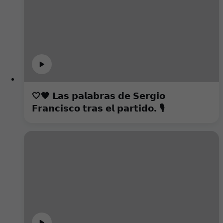
🤍🖤 𝗟𝗮𝘀 𝗽𝗮𝗹𝗮𝗯𝗿𝗮𝘀 𝗱𝗲 𝗦𝗲𝗿𝗴𝗶𝗼
𝗙𝗿𝗮𝗻𝗰𝗶𝘀𝗰𝗼 𝘁𝗿𝗮𝘀 𝗲𝗹 𝗽𝗮𝗿𝘁𝗶𝗱𝗼. 🎙️