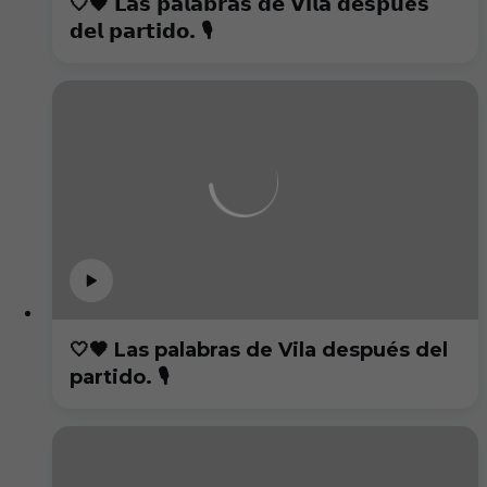
🤍🖤 𝗟𝗮𝘀 𝗽𝗮𝗹𝗮𝗯𝗿𝗮𝘀 𝗱𝗲 𝗩𝗶𝗹𝗮 𝗱𝗲𝘀𝗽𝘂é𝘀
𝗱𝗲𝗹 𝗽𝗮𝗿𝘁𝗶𝗱𝗼. 🎙️
🤍🖤 Las palabras de Vila después del
partido. 🎙️