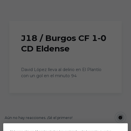
Skip to main content
J18 / Burgos CF 1-0
CD Eldense
David López lleva al delirio en El Plantío
con un gol en el minuto 94
Aún no hay reacciones. ¡Sé el primero!