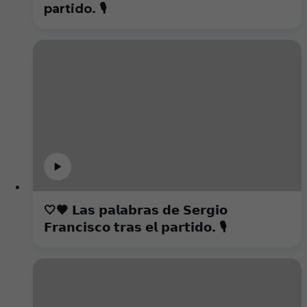
partido. 🎙️
🤍🖤 𝗟𝗮𝘀 𝗽𝗮𝗹𝗮𝗯𝗿𝗮𝘀 𝗱𝗲 𝗦𝗲𝗿𝗴𝗶𝗼
𝗙𝗿𝗮𝗻𝗰𝗶𝘀𝗰𝗼 𝘁𝗿𝗮𝘀 𝗲𝗹 𝗽𝗮𝗿𝘁𝗶𝗱𝗼. 🎙️