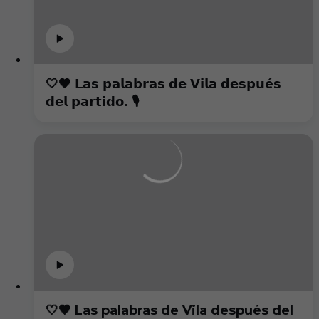
🤍🖤 𝗟𝗮𝘀 𝗽𝗮𝗹𝗮𝗯𝗿𝗮𝘀 𝗱𝗲 𝗩𝗶𝗹𝗮 𝗱𝗲𝘀𝗽𝘂é𝘀
𝗱𝗲𝗹 𝗽𝗮𝗿𝘁𝗶𝗱𝗼. 🎙️
🤍🖤 Las palabras de Vila después del