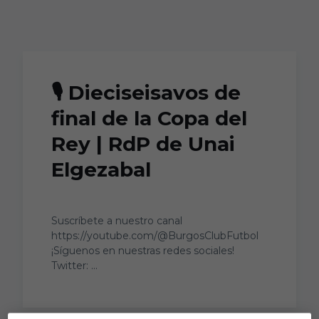
Skip to main content
🎙 Dieciseisavos de
final de la Copa del
Rey | RdP de Unai
Elgezabal
Suscríbete a nuestro canal
https://youtube.com/@BurgosClubFutbol
¡Síguenos en nuestras redes sociales!
Twitter: ...