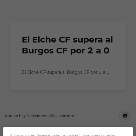
Skip to main content
El Elche CF supera al
Burgos CF por 2 a 0
El Elche CF supera al Burgos CF por 2 a 0
Aún no hay reacciones. ¡Sé el primero!
Al hacer clic en “Aceptar todas las cookies”, usted acepta que las