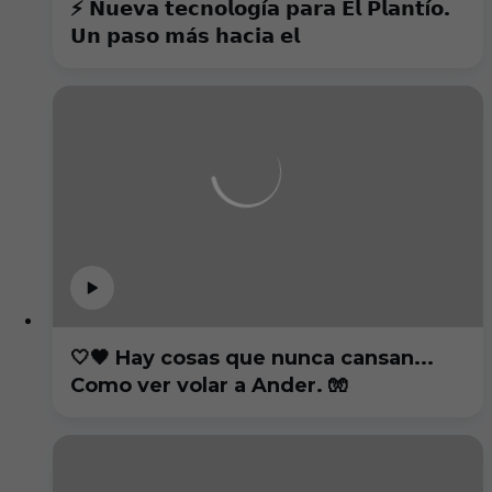
⚡️ 𝗡𝘂𝗲𝘃𝗮 𝘁𝗲𝗰𝗻𝗼𝗹𝗼𝗴í𝗮 𝗽𝗮𝗿𝗮 𝗘𝗹 𝗣𝗹𝗮𝗻𝘁í𝗼.
𝗨𝗻 𝗽𝗮𝘀𝗼 𝗺á𝘀 𝗵𝗮𝗰𝗶𝗮 𝗲𝗹
🤍🖤 Hay cosas que nunca cansan...
Como ver volar a Ander. 🧤