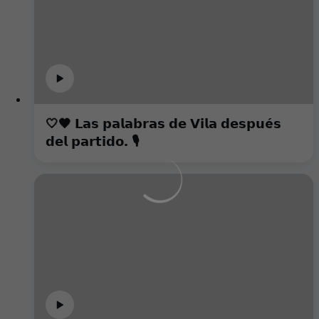
🤍🖤 𝗟𝗮𝘀 𝗽𝗮𝗹𝗮𝗯𝗿𝗮𝘀 𝗱𝗲 𝗩𝗶𝗹𝗮 𝗱𝗲𝘀𝗽𝘂é𝘀
𝗱𝗲𝗹 𝗽𝗮𝗿𝘁𝗶𝗱𝗼. 🎙️