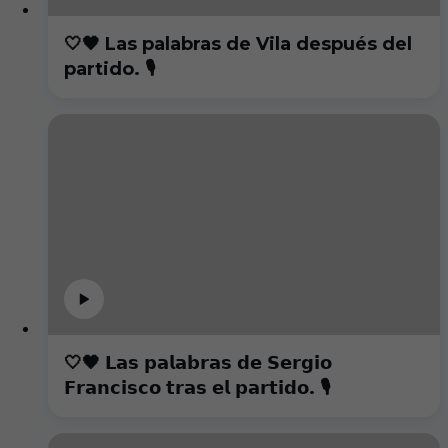
🤍🖤 Las palabras de Vila después del
partido. 🎙️
🤍🖤 𝗟𝗮𝘀 𝗽𝗮𝗹𝗮𝗯𝗿𝗮𝘀 𝗱𝗲 𝗦𝗲𝗿𝗴𝗶𝗼
𝗙𝗿𝗮𝗻𝗰𝗶𝘀𝗰𝗼 𝘁𝗿𝗮𝘀 𝗲𝗹 𝗽𝗮𝗿𝘁𝗶𝗱𝗼. 🎙️