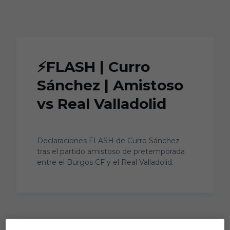
Skip to main content
⚡FLASH | Curro
Sánchez | Amistoso
vs Real Valladolid
Declaraciones FLASH de Curro Sánchez
tras el partido amistoso de pretemporada
entre el Burgos CF y el Real Valladolid.