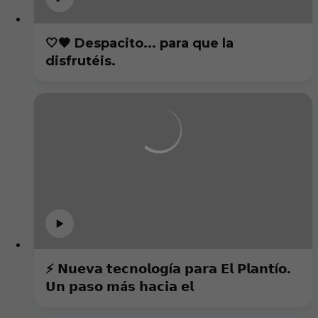
🤍🖤 Despacito... para que la
disfrutéis.
⚡️ 𝗡𝘂𝗲𝘃𝗮 𝘁𝗲𝗰𝗻𝗼𝗹𝗼𝗴í𝗮 𝗽𝗮𝗿𝗮 𝗘𝗹 𝗣𝗹𝗮𝗻𝘁í𝗼.
𝗨𝗻 𝗽𝗮𝘀𝗼 𝗺á𝘀 𝗵𝗮𝗰𝗶𝗮 𝗲𝗹