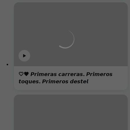
🤍🖤 𝙋𝙧𝙞𝙢𝙚𝙧𝙖𝙨 𝙘𝙖𝙧𝙧𝙚𝙧𝙖𝙨. 𝙋𝙧𝙞𝙢𝙚𝙧𝙤𝙨
𝙩𝙤𝙦𝙪𝙚𝙨. 𝙋𝙧𝙞𝙢𝙚𝙧𝙤𝙨 𝙙𝙚𝙨𝙩𝙚𝙡