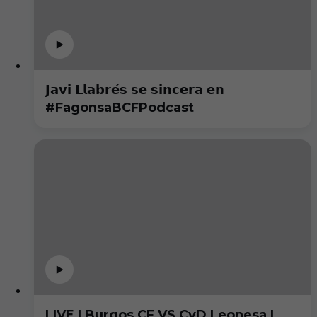
𝗝𝗮𝘃𝗶 𝗟𝗹𝗮𝗯𝗿𝗲́𝘀 𝘀𝗲 𝘀𝗶𝗻𝗰𝗲𝗿𝗮 𝗲𝗻
#FagonsaBCFPodcast
LIVE | Burgos CF VS CyD Leonesa |