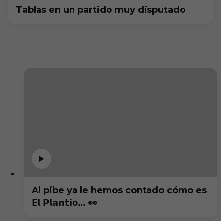
Tablas en un partido muy disputado
Al pibe ya le hemos contado cómo es
𝗘𝗹 𝗣𝗹𝗮𝗻𝘁𝗶́𝗼… 👀