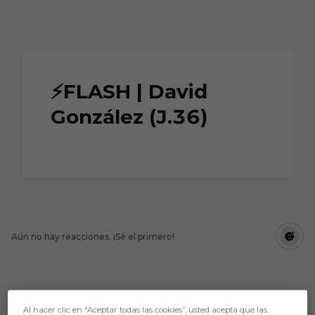
Skip to main content
⚡FLASH | David
González (J.36)
Aún no hay reacciones. ¡Sé el primero!
Al hacer clic en “Aceptar todas las cookies”, usted acepta que las