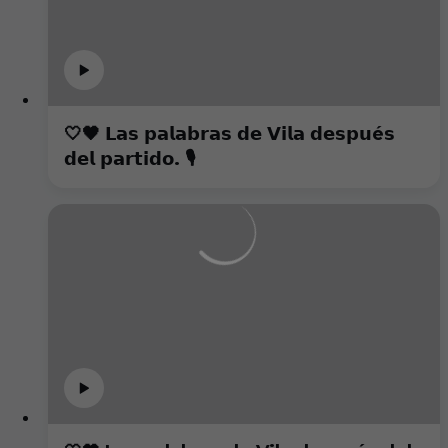
🤍🖤 𝗟𝗮𝘀 𝗽𝗮𝗹𝗮𝗯𝗿𝗮𝘀 𝗱𝗲 𝗩𝗶𝗹𝗮 𝗱𝗲𝘀𝗽𝘂é𝘀
𝗱𝗲𝗹 𝗽𝗮𝗿𝘁𝗶𝗱𝗼. 🎙️