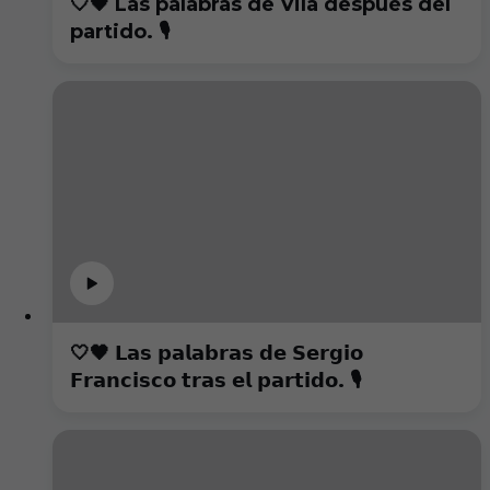
🤍🖤 Las palabras de Vila después del
partido. 🎙️
🤍🖤 𝗟𝗮𝘀 𝗽𝗮𝗹𝗮𝗯𝗿𝗮𝘀 𝗱𝗲 𝗦𝗲𝗿𝗴𝗶𝗼
𝗙𝗿𝗮𝗻𝗰𝗶𝘀𝗰𝗼 𝘁𝗿𝗮𝘀 𝗲𝗹 𝗽𝗮𝗿𝘁𝗶𝗱𝗼. 🎙️