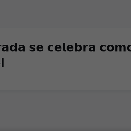
𝗮𝗱𝗮 𝘀𝗲 𝗰𝗲𝗹𝗲𝗯𝗿𝗮 𝗰𝗼𝗺
l