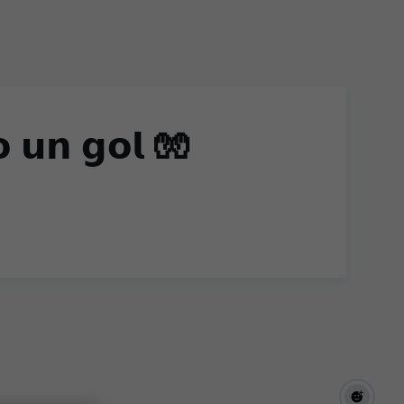
 𝘂𝗻 𝗴𝗼𝗹 🧤