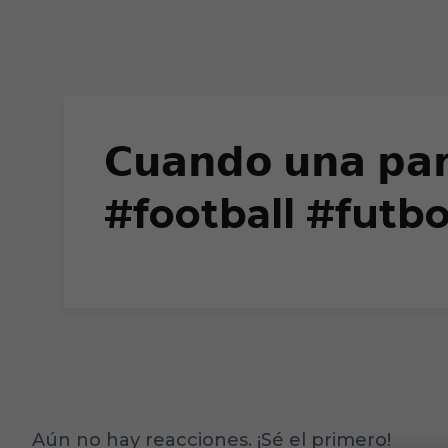
Skip to main content
𝗖𝘂𝗮𝗻𝗱𝗼 𝘂𝗻𝗮 𝗽𝗮𝗿
#football #futbo
Aún no hay reacciones. ¡Sé el primero!