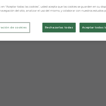
c en “Aceptar todas las cookies”, usted acepta que las cookies se guarden en su disp
navegación del sitio, analizar el uso del mismo, y colaborar con nuestros estudios 
ración de cookies
Rechazarlas todas
Aceptar todas l