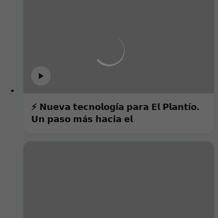
⚡️ 𝗡𝘂𝗲𝘃𝗮 𝘁𝗲𝗰𝗻𝗼𝗹𝗼𝗴í𝗮 𝗽𝗮𝗿𝗮 𝗘𝗹 𝗣𝗹𝗮𝗻𝘁í𝗼.
𝗨𝗻 𝗽𝗮𝘀𝗼 𝗺á𝘀 𝗵𝗮𝗰𝗶𝗮 𝗲𝗹