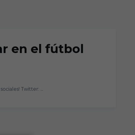
 en el fútbol
ales! Twitter: ...