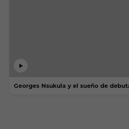
Georges Nsukula y el sueño de debuta