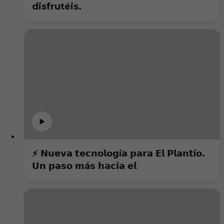
disfrutéis.
⚡️ 𝗡𝘂𝗲𝘃𝗮 𝘁𝗲𝗰𝗻𝗼𝗹𝗼𝗴í𝗮 𝗽𝗮𝗿𝗮 𝗘𝗹 𝗣𝗹𝗮𝗻𝘁í𝗼.
𝗨𝗻 𝗽𝗮𝘀𝗼 𝗺á𝘀 𝗵𝗮𝗰𝗶𝗮 𝗲𝗹