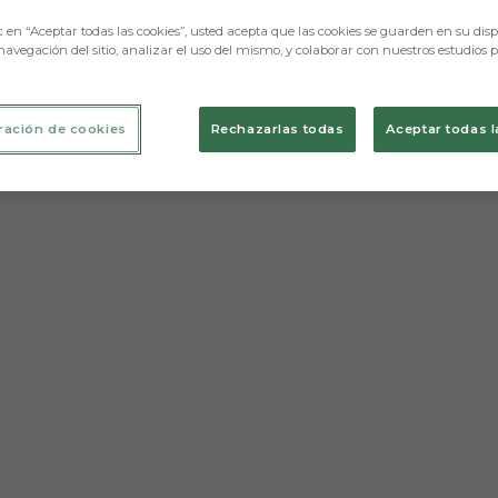
c en “Aceptar todas las cookies”, usted acepta que las cookies se guarden en su disp
navegación del sitio, analizar el uso del mismo, y colaborar con nuestros estudios 
ración de cookies
Rechazarlas todas
Aceptar todas l