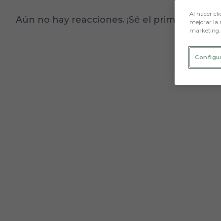
Al hacer cli
Aún no hay reacciones. ¡Sé el primero!
mejorar la 
marketing.
Configu