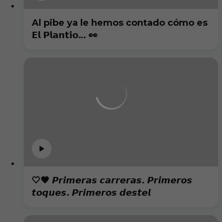
Al pibe ya le hemos contado cómo es
𝗘𝗹 𝗣𝗹𝗮𝗻𝘁𝗶́𝗼… 👀
🤍🖤 𝙋𝙧𝙞𝙢𝙚𝙧𝙖𝙨 𝙘𝙖𝙧𝙧𝙚𝙧𝙖𝙨. 𝙋𝙧𝙞𝙢𝙚𝙧𝙤𝙨
𝙩𝙤𝙦𝙪𝙚𝙨. 𝙋𝙧𝙞𝙢𝙚𝙧𝙤𝙨 𝙙𝙚𝙨𝙩𝙚𝙡