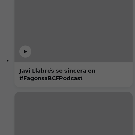
𝗝𝗮𝘃𝗶 𝗟𝗹𝗮𝗯𝗿𝗲́𝘀 𝘀𝗲 𝘀𝗶𝗻𝗰𝗲𝗿𝗮 𝗲𝗻
#FagonsaBCFPodcast