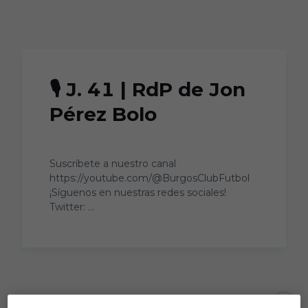
Skip to main content
🎙 J. 41 | RdP de Jon
Pérez Bolo
Suscríbete a nuestro canal
https://youtube.com/@BurgosClubFutbol
¡Síguenos en nuestras redes sociales!
Twitter: ...
Aún no hay reacciones. ¡Sé el primero!