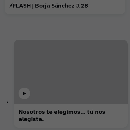
⚡FLASH | Borja Sánchez J.28
𝗡𝗼𝘀𝗼𝘁𝗿𝗼𝘀 𝘁𝗲 𝗲𝗹𝗲𝗴𝗶𝗺𝗼𝘀... 𝘁𝘂́ 𝗻𝗼𝘀
𝗲𝗹𝗲𝗴𝗶𝘀𝘁𝗲.