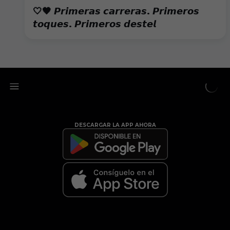
🤍🖤 𝙋𝙧𝙞𝙢𝙚𝙧𝙖𝙨 𝙘𝙖𝙧𝙧𝙚𝙧𝙖𝙨. 𝙋𝙧𝙞𝙢𝙚𝙧𝙤𝙨
𝙩𝙤𝙦𝙪𝙚𝙨. 𝙋𝙧𝙞𝙢𝙚𝙧𝙤𝙨 𝙙𝙚𝙨𝙩𝙚𝙡
DESCARGAR LA APP AHORA