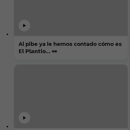
Al pibe ya le hemos contado cómo es
𝗘𝗹 𝗣𝗹𝗮𝗻𝘁𝗶́𝗼… 👀