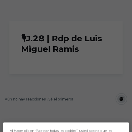
Skip to main content
🎙️J.28 | Rdp de Luis
Miguel Ramis
Aún no hay reacciones. ¡Sé el primero!
Al hacer clic en “Aceptar todas las cookies”, usted acepta que las