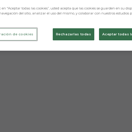
c en “Aceptar todas las cookies”, usted acepta que las cookies se guarden en su disp
navegación del sitio, analizar el uso del mismo, y colaborar con nuestros estudios 
ración de cookies
Rechazarlas todas
Aceptar todas l